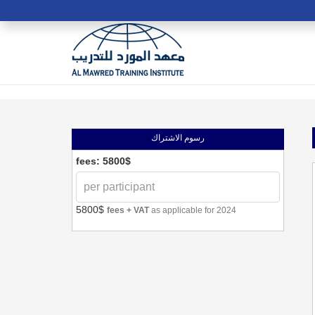
رسوم الاشتراك
fees: 5800$
5800$
fees + VAT
as applicable for 2024