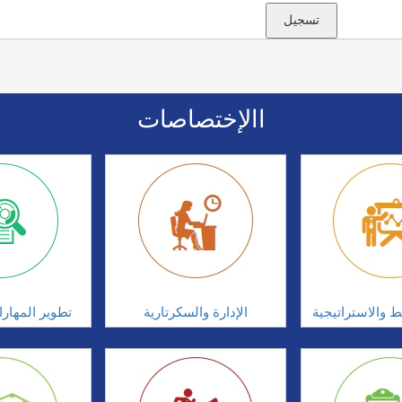
االإختصاصات
ط والاستراتيجية
الإدارة والسكرتارية
تطوير المهار